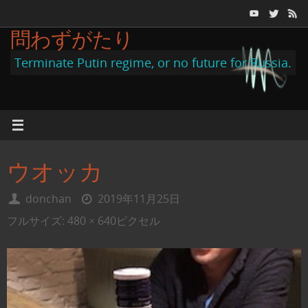
コ
ン
問わずがたり
テ
Terminate Putin regime, or no future for Russia.
ン
ツ
へ
ス
キ
ウオッカ
ッ
プ
donchan
2019年11月25日
フルサイズ:
480 × 640
ピクセル