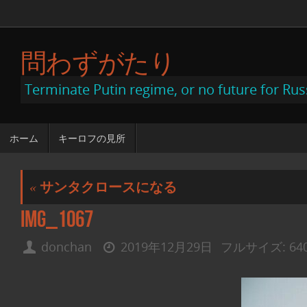
コ
ン
問わずがたり
テ
ン
Terminate Putin regime, or no future for Rus
ツ
へ
コ
ホーム
キーロフの見所
ン
ス
テ
キ
ン
«
サンタクロースになる
ツ
ッ
へ
IMG_1067
ス
プ
キ
ッ
donchan
2019年12月29日
フルサイズ:
64
プ