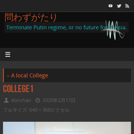
コ
ン
問わずがたり
テ
Terminate Putin regime, or no future for Russia.
ン
ツ
へ
ス
キ
«
A local College
ッ
プ
college1
donchan
2020年2月17日
フルサイズ:
640 × 360
ピクセル