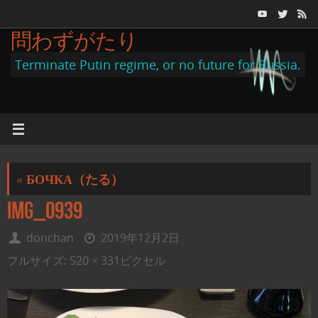
コ
ン
問わずがたり
テ
Terminate Putin regime, or no future for Russia.
ン
ツ
へ
ス
キ
«
БОЧКА（たる）
ッ
プ
IMG_0939
donchan
2019年12月2日
フルサイズ:
520 × 331
ピクセル