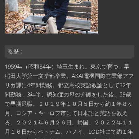
略歴：
1959年（昭和34年）埼玉生まれ。東京で育つ。早
稲田大学第一文学部卒業。AKAI電機国際営業部アフ
リカ課に4年間勤務。都立高校英語教諭として32年
間勤務。3年半、認知症の母の介護をした後、59歳
で早期退職。２０１９年１０月５日から約１年８ヶ
月、ロシア・キーロフ市にて日本語と英語を教え
る。２０２１年６月２６日、帰国。２０２２年１１
月１６日からベトナム、ハノイ、LOD社にて約１年