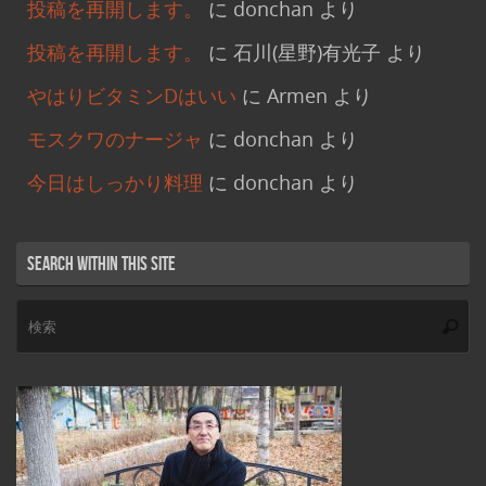
投稿を再開します。
に
donchan
より
投稿を再開します。
に
石川(星野)有光子
より
やはりビタミンDはいい
に
Armen
より
モスクワのナージャ
に
donchan
より
今日はしっかり料理
に
donchan
より
Search within this site
検
索
索