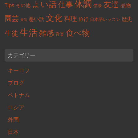
体調
よい話
友達
仕事
Tips
品物
その他
信条
文化
園芸
料理
悪い話
歴史
旅行
日本語レッスン
天気
生活
食べ物
雑感
生徒
音楽
カテゴリー
キーロフ
ブログ
ベトナム
ロシア
外国
日本