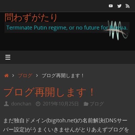
コ
ン
問わずがたり
テ
Terminate Putin regime, or no future for Russia.
ン
ツ
へ
ス
キ
ホ
ブログ
ブログ再開します！
ッ
ー
プ
ブログ再開します！
ム
donchan
2019年10月25日
ブログ
まだ独自ドメイン(bigitoh.net)の名前解決(DNSサー
バー設定)がうまくいきませんがとりあえずブログを