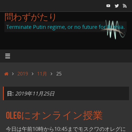
コ
ン
問わずがたり
テ
Terminate Putin regime, or no future for Russia.
ン
ツ
へ
ス
キ
ホ
2019
11月
25
ッ
ー
プ
ム
日:
2019年11月25日
Olegにオンライン授業
今日は午前10時から10:45までモスクワのオレグに