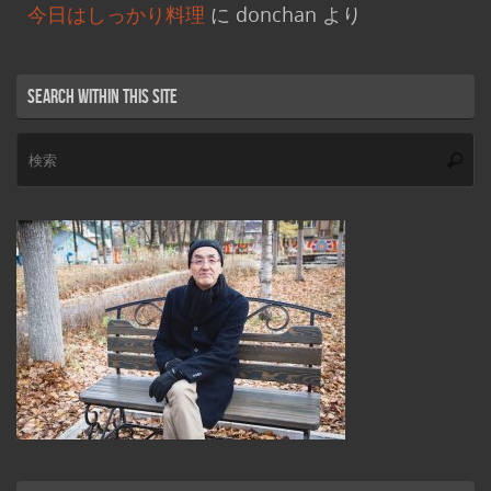
今日はしっかり料理
に
donchan
より
Search within this site
検
索
索