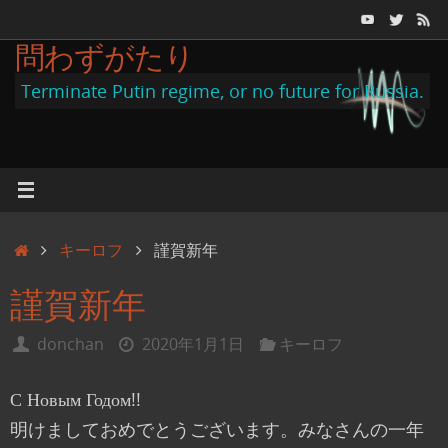
コ
ン
問わずがたり
テ
Terminate Putin regime, or no future for Russia.
ン
ツ
へ
ス
キ
ホ
キーロフ
謹賀新年
ッ
ー
プ
謹賀新年
ム
donchan
2020年1月1日
キーロフ
С Новым Годом!!
明けましておめでとうございます。みなさんの一年