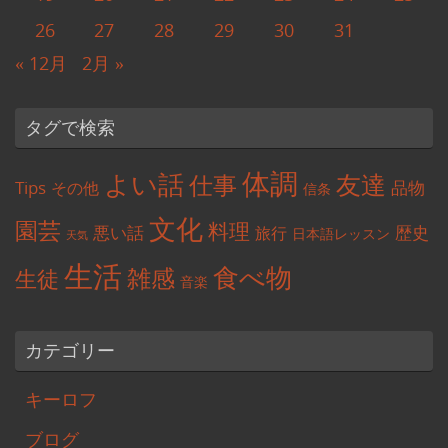
26
27
28
29
30
31
« 12月
2月 »
タグで検索
体調
よい話
友達
仕事
Tips
品物
その他
信条
文化
園芸
料理
悪い話
歴史
旅行
日本語レッスン
天気
生活
食べ物
雑感
生徒
音楽
カテゴリー
キーロフ
ブログ