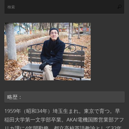
検
索
索
略歴：
1959年（昭和34年）埼玉生まれ。東京で育つ。早
稲田大学第一文学部卒業。AKAI電機国際営業部アフ
リカ課に4年間勤務。都立高校英語教諭として32年