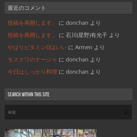
最近のコメント
投稿を再開します。
に
donchan
より
投稿を再開します。
に
石川(星野)有光子
より
やはりビタミンDはいい
に
Armen
より
モスクワのナージャ
に
donchan
より
今日はしっかり料理
に
donchan
より
Search within this site
検
索
索