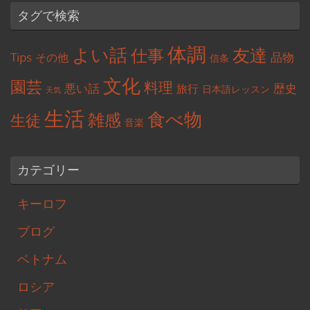
タグで検索
体調
よい話
友達
仕事
Tips
品物
その他
信条
文化
園芸
料理
悪い話
歴史
旅行
日本語レッスン
天気
生活
食べ物
雑感
生徒
音楽
カテゴリー
キーロフ
ブログ
ベトナム
ロシア