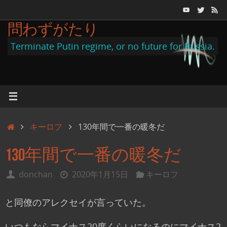
コ
ン
問わずがたり
テ
Terminate Putin regime, or no future for Russia.
ン
ツ
へ
ス
キ
ホ
キーロフ
130年間で一番の暖冬だ
ッ
ー
プ
130年間で一番の暖冬だ
ム
donchan
2020年1月15日
キーロフ
と同僚のアレクセイが言っていた。
いつもならマイナス20度くらいになるのにマイナス2