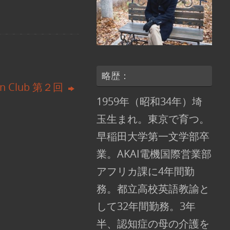
略歴：
ion Club 第２回
1959年（昭和34年）埼
玉生まれ。東京で育つ。
早稲田大学第一文学部卒
業。AKAI電機国際営業部
アフリカ課に4年間勤
務。都立高校英語教諭と
して32年間勤務。3年
半、認知症の母の介護を