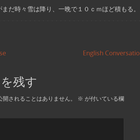
がまだ時々雪は降り、一晩で１０ｃｍほど積もる。
se
English Conversat
トを残す
公開されることはありません。
※
が付いている欄