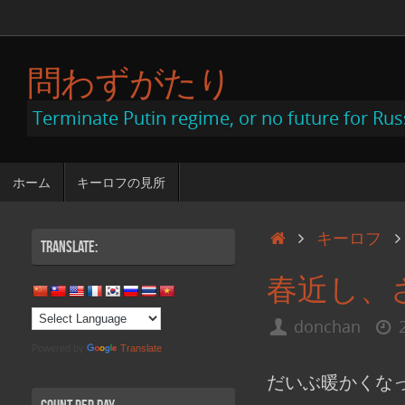
コ
ン
問わずがたり
テ
ン
Terminate Putin regime, or no future for Rus
ツ
へ
コ
ホーム
キーロフの見所
ン
ス
テ
キ
ン
ホ
キーロフ
Translate:
ツ
ッ
ー
へ
春近し、
ス
プ
ム
キ
ッ
donchan
プ
Powered by
Translate
だいぶ暖かくな