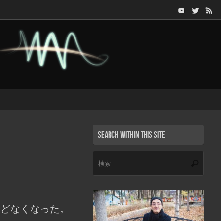
Search within this site
検
検
索:
索
んどなくなった。