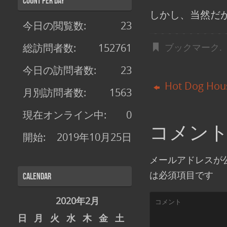
Count per Day
しかし、当然だ
今日の閲覧数:
23
総訪問者数:
152761
ブックマーク
.
今日の訪問者数:
23
Hot Dog Hou
月別訪問者数:
1563
現在オンライン中:
0
コメン
開始:
2019年10月25日
メールアドレスが
は必須項目です
Calendar
2020年2月
日
月
火
水
木
金
土