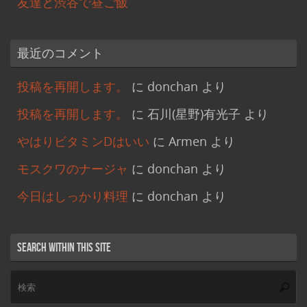
友達と渋谷で昼ご飯
最近のコメント
投稿を再開します。
に
donchan
より
投稿を再開します。
に
石川(星野)有光子
より
やはりビタミンDはいい
に
Armen
より
モスクワのナージャ
に
donchan
より
今日はしっかり料理
に
donchan
より
Search within this site
検
索
索