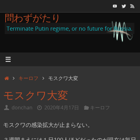
コ
ン
問わずがたり
テ
Terminate Putin regime, or no future for Russia.
ン
ツ
へ
ス
キ
ホ
キーロフ
モスクワ大変
ッ
ー
プ
モスクワ大変
ム
donchan
2020年4月17日
キーロフ
モスクワの感染拡大が止まらない。
３週間まえには１日100人ほどだったのが現在は毎日