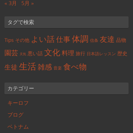
« 3月
5月 »
タグで検索
体調
よい話
友達
仕事
Tips
品物
その他
信条
文化
園芸
料理
悪い話
歴史
旅行
日本語レッスン
天気
生活
食べ物
雑感
生徒
音楽
カテゴリー
キーロフ
ブログ
ベトナム