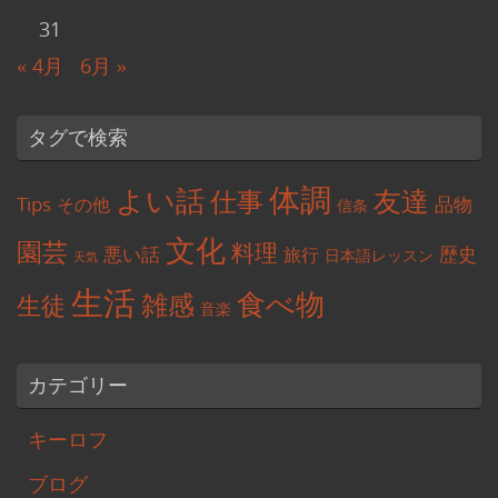
31
« 4月
6月 »
タグで検索
体調
よい話
友達
仕事
Tips
品物
その他
信条
文化
園芸
料理
悪い話
歴史
旅行
日本語レッスン
天気
生活
食べ物
雑感
生徒
音楽
カテゴリー
キーロフ
ブログ