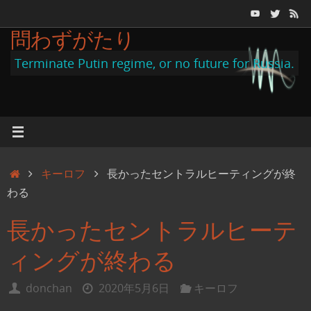
コ
ン
問わずがたり
テ
Terminate Putin regime, or no future for Russia.
ン
ツ
へ
ス
キ
ホ
キーロフ
長かったセントラルヒーティングが終
ッ
ー
わる
プ
ム
長かったセントラルヒーテ
ィングが終わる
donchan
2020年5月6日
キーロフ