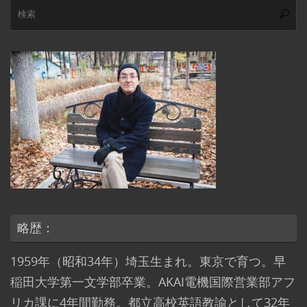
検
索
索
略歴：
1959年（昭和34年）埼玉生まれ。東京で育つ。早
稲田大学第一文学部卒業。AKAI電機国際営業部アフ
リカ課に4年間勤務。都立高校英語教諭として32年