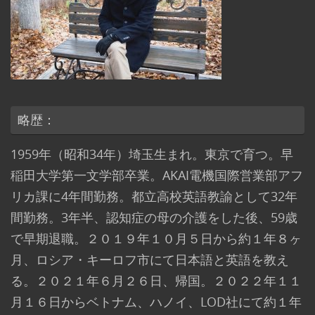
略歴：
1959年（昭和34年）埼玉生まれ。東京で育つ。早
稲田大学第一文学部卒業。AKAI電機国際営業部アフ
リカ課に4年間勤務。都立高校英語教諭として32年
間勤務。3年半、認知症の母の介護をした後、59歳
で早期退職。２０１９年１０月５日から約１年８ヶ
月、ロシア・キーロフ市にて日本語と英語を教え
る。２０２１年６月２６日、帰国。２０２２年１１
月１６日からベトナム、ハノイ、LOD社にて約１年