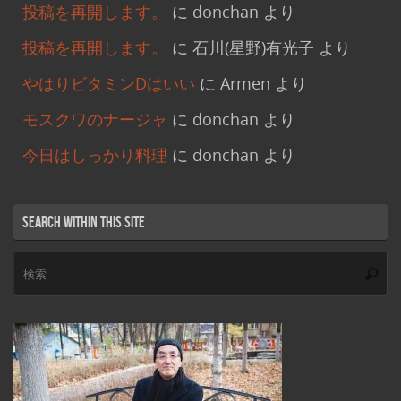
投稿を再開します。
に
donchan
より
投稿を再開します。
に
石川(星野)有光子
より
やはりビタミンDはいい
に
Armen
より
モスクワのナージャ
に
donchan
より
今日はしっかり料理
に
donchan
より
Search within this site
検
索
索