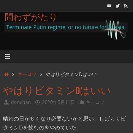
コ
ン
問わずがたり
テ
Terminate Putin regime, or no future for Russia.
ン
ツ
へ
ス
キ
ホ
キーロフ
やはりビタミンDはいい
ッ
ー
プ
やはりビタミンDはいい
ム
donchan
2020年5月11日
キーロフ
晴れの日が多くなり必要ないかと思い、しばらくビ
タミンDを飲むのをやめていた。