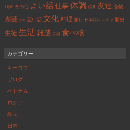
体調
よい話
友達
仕事
Tips
品物
その他
信条
文化
園芸
料理
悪い話
歴史
旅行
日本語レッスン
天気
生活
食べ物
雑感
生徒
音楽
カテゴリー
キーロフ
ブログ
ベトナム
ロシア
外国
日本