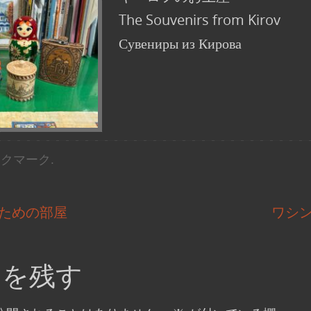
The Souvenirs from Kirov
Сувениры из Кирова
ックマーク
.
ための部屋
ワシ
トを残す