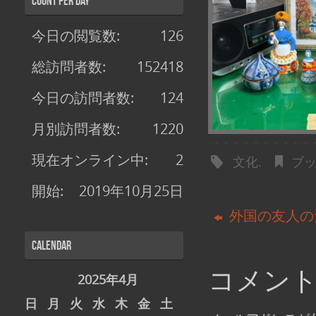
Count per Day
今日の閲覧数:
126
総訪問者数:
152418
今日の訪問者数:
124
月別訪問者数:
1220
現在オンライン中:
2
文化
.
ブ
開始:
2019年10月25日
外国の友人の
Calendar
コメン
2025年4月
日
月
火
水
木
金
土