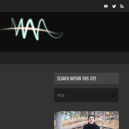
Search within this site
検
検
索:
索