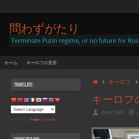
コ
ン
問わずがたり
テ
ン
Terminate Putin regime, or no future for Rus
ツ
へ
コ
ホーム
キーロフの見所
ン
ス
テ
キ
ン
ホ
キーロフ
Translate:
ツ
ッ
ー
へ
キーロフ
ス
プ
ム
キ
ッ
donchan
プ
Powered by
Translate