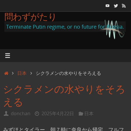
コ
ン
問わずがたり
テ
Terminate Putin regime, or no future for Russia.
ン
ツ
へ
ス
キ
ホ
日本
シクラメンの水やりをそろえる
ッ
ー
プ
シクラメンの水やりをそろ
ム
える
donchan
2025年4月22日
日本
みずほとタイラー、朝７時に奈良から帰宅。フルフ