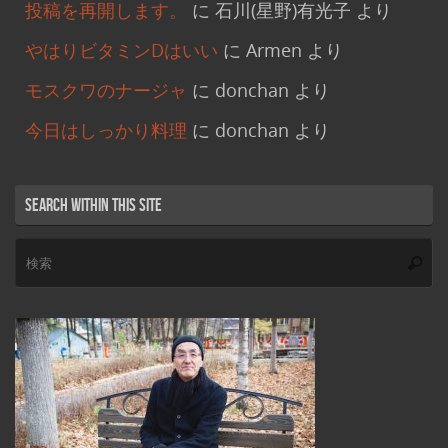
投稿を再開します。
に
石川(星野)有光子
より
やはりビタミンDはいい
に
Armen
より
モスクワのナージャ
に
donchan
より
今日はしっかり料理
に
donchan
より
Search within this site
検
索
索