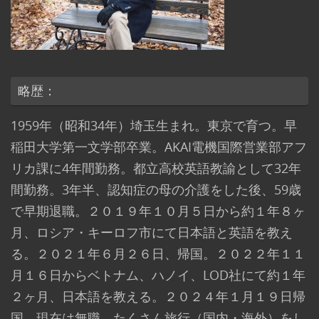
略歴：
1959年（昭和34年）埼玉生まれ。東京で育つ。早
稲田大学第一文学部卒業。AKAI電機国際営業部アフ
リカ課に4年間勤務。都立高校英語教諭として32年
間勤務。3年半、認知症の母の介護をした後、59歳
で早期退職。２０１９年１０月５日から約１年８ヶ
月、ロシア・キーロフ市にて日本語と英語を教え
る。２０２１年６月２６日、帰国。２０２２年１１
月１６日からベトナム、ハノイ、LOD社にて約１年
２ヶ月、日本語を教える。２０２４年１月１９日帰
国。現在は無職。たくさん旅行（国内・海外）をし