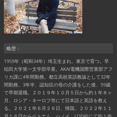
略歴：
1959年（昭和34年）埼玉生まれ。東京で育つ。早
稲田大学第一文学部卒業。AKAI電機国際営業部アフ
リカ課に4年間勤務。都立高校英語教諭として32年
間勤務。3年半、認知症の母の介護をした後、59歳
で早期退職。２０１９年１０月５日から約１年８ヶ
月、ロシア・キーロフ市にて日本語と英語を教え
る。２０２１年６月２６日、帰国。２０２２年１１
月１６日からベトナム、ハノイ、LOD社にて約１年