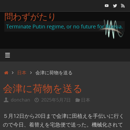
コ
ン
問わずがたり
テ
Terminate Putin regime, or no future for Russia.
ン
ツ
へ
ス
キ
ホ
日本
会津に荷物を送る
ッ
ー
プ
会津に荷物を送る
ム
donchan
2025年5月7日
日本
５月12日から20日まで会津に田植えを手伝いに行く
ので今日、着替えを宅急便で送った。機械化されて