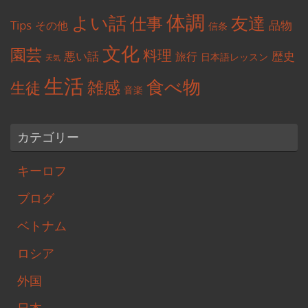
体調
よい話
友達
仕事
Tips
品物
その他
信条
文化
園芸
料理
悪い話
歴史
旅行
日本語レッスン
天気
生活
食べ物
雑感
生徒
音楽
カテゴリー
キーロフ
ブログ
ベトナム
ロシア
外国