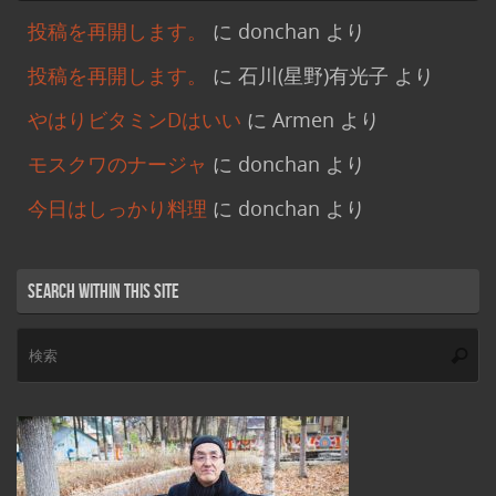
投稿を再開します。
に
donchan
より
投稿を再開します。
に
石川(星野)有光子
より
やはりビタミンDはいい
に
Armen
より
モスクワのナージャ
に
donchan
より
今日はしっかり料理
に
donchan
より
Search within this site
検
索
索